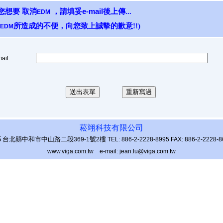
e-mail
您想要 取消
，請填妥
後上傳...
EDM
所造成的不便，向您致上誠摰的歉意!!)
EDM
ail
菘翊科技有限公司
5
台北縣中和市中山路二段
號
樓
369-1
2
TEL: 886-2-2228-8995 FAX: 886-2-2228-
www.viga.com.tw e-mail: jean.lu@viga.com.tw